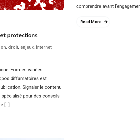
comprendre avant l’engagement
Read More
 et protections
,
,
,
,
ion
droit
enjeux
internet
onne. Formes variées :
ropos diffamatoires est
ublication. Signaler le contenu
spécialisé pour des conseils
e […]