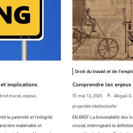
Droit du travail et de l'empl
et implications
Comprendre les enjeux d
,
,
droit moral
enjeux
mai 12, 2025
Abigail.G
propriété intellectuelle
t la paternité et l’intégrité
EN BREF La brevetabilité des l
ractère inaliénable et
crucial, interrogeant la définiti