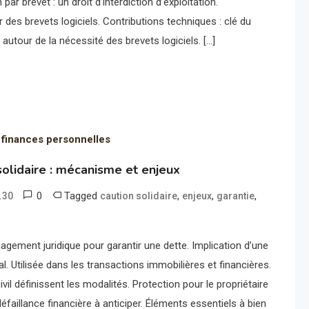
par brevet : un droit d’interdiction d’exploitation.
des brevets logiciels. Contributions techniques : clé du
utour de la nécessité des brevets logiciels. […]
 finances personnelles
olidaire : mécanisme et enjeux
0
Tagged
,
,
,
.30
caution solidaire
enjeux
garantie
agement juridique pour garantir une dette. Implication d’une
al. Utilisée dans les transactions immobilières et financières.
vil définissent les modalités. Protection pour le propriétaire
éfaillance financière à anticiper. Éléments essentiels à bien