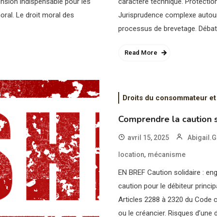
ension indispensable pour les
caractère technique. Protection 
moral. Le droit moral des
Jurisprudence complexe autour 
processus de brevetage. Débat a
Read More
Droits du consommateur et
Comprendre la caution s
avril 15, 2025
Abigail.G
,
location
mécanisme
EN BREF Caution solidaire : eng
caution pour le débiteur princip
Articles 2288 à 2320 du Code ci
ou le créancier. Risques d’une d