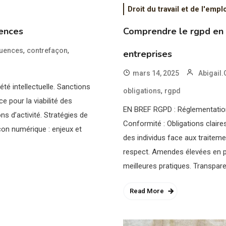
Droit du travail et de l'empl
uences
Comprendre le rgpd en F
,
,
uences
contrefaçon
entreprises
mars 14, 2025
Abigail.
été intellectuelle. Sanctions
,
obligations
rgpd
e pour la viabilité des
EN BREF RGPD : Réglementation
ns d’activité. Stratégies de
Conformité : Obligations claires
açon numérique : enjeux et
des individus face aux traitem
respect. Amendes élevées en pe
meilleures pratiques. Transpare
Read More