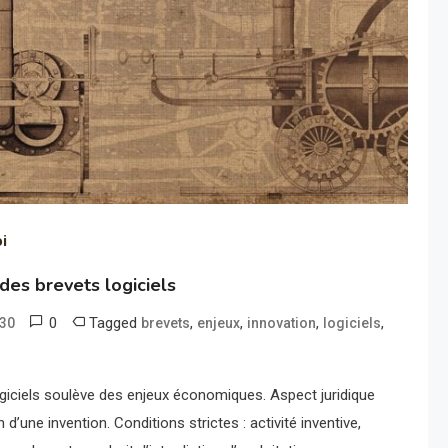
oi
es brevets logiciels
0
Tagged
,
,
,
,
.30
brevets
enjeux
innovation
logiciels
ogiciels soulève des enjeux économiques. Aspect juridique
on d’une invention. Conditions strictes : activité inventive,