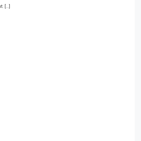
. […]