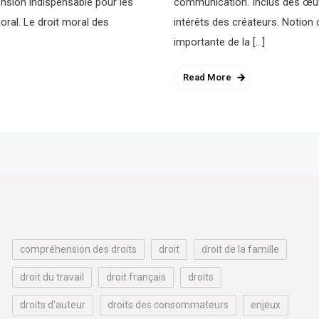
ension indispensable pour les
communication. Inclus des œuvre
moral. Le droit moral des
intérêts des créateurs. Notion c
importante de la […]
Read More
compréhension des droits
droit
droit de la famille
droit du travail
droit français
droits
droits d'auteur
droits des consommateurs
enjeux