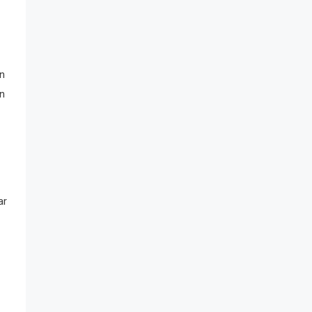
un
un
ar