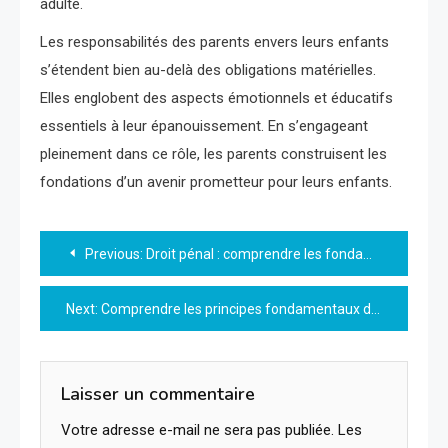
adulte.
Les responsabilités des parents envers leurs enfants
s’étendent bien au-delà des obligations matérielles.
Elles englobent des aspects émotionnels et éducatifs
essentiels à leur épanouissement. En s’engageant
pleinement dans ce rôle, les parents construisent les
fondations d’un avenir prometteur pour leurs enfants.
Navigation
Previous:
Droit pénal : comprendre les fondamentaux et enjeux juridiques
de
Next:
Comprendre les principes fondamentaux du droit civil
l’article
Laisser un commentaire
Votre adresse e-mail ne sera pas publiée.
Les