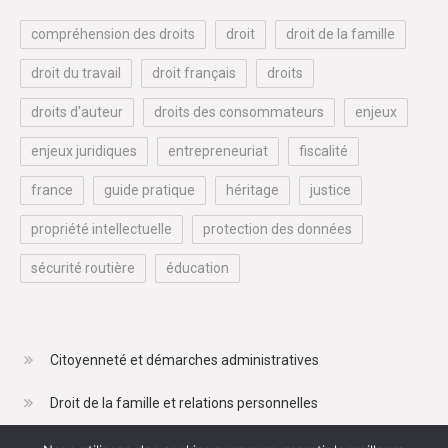
compréhension des droits
droit
droit de la famille
droit du travail
droit français
droits
droits d'auteur
droits des consommateurs
enjeux
enjeux juridiques
entrepreneuriat
fiscalité
france
guide pratique
héritage
justice
propriété intellectuelle
protection des données
sécurité routière
éducation
Citoyenneté et démarches administratives
Droit de la famille et relations personnelles
Droit du travail et de l'emploi