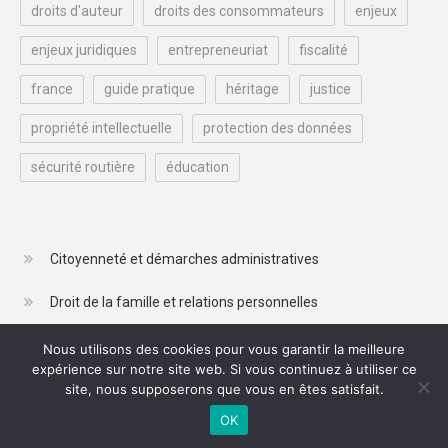
droits d'auteur
droits des consommateurs
enjeux
enjeux juridiques
entrepreneuriat
fiscalité
france
guide pratique
héritage
justice
propriété intellectuelle
protection des données
sécurité routière
éducation
Citoyenneté et démarches administratives
Droit de la famille et relations personnelles
Droit du travail et de l'emploi
Nous utilisons des cookies pour vous garantir la meilleure
expérience sur notre site web. Si vous continuez à utiliser ce
Droits du consommateur et finances personnelles
site, nous supposerons que vous en êtes satisfait.
OK