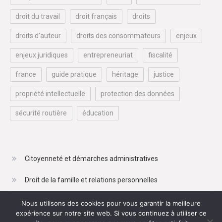
droit du travail
droit français
droits
droits d'auteur
droits des consommateurs
enjeux
enjeux juridiques
entrepreneuriat
fiscalité
france
guide pratique
héritage
justice
propriété intellectuelle
protection des données
sécurité routière
éducation
Citoyenneté et démarches administratives
Droit de la famille et relations personnelles
Droit du travail et de l'emploi
Nous utilisons des cookies pour vous garantir la meilleure
expérience sur notre site web. Si vous continuez à utiliser ce