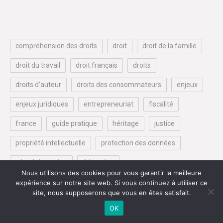
compréhension des droits
droit
droit de la famille
droit du travail
droit français
droits
droits d'auteur
droits des consommateurs
enjeux
enjeux juridiques
entrepreneuriat
fiscalité
france
guide pratique
héritage
justice
propriété intellectuelle
protection des données
sécurité routière
éducation
Nous utilisons des cookies pour vous garantir la meilleure
expérience sur notre site web. Si vous continuez à utiliser ce
site, nous supposerons que vous en êtes satisfait.
OK
Citoyenneté et démarches administratives