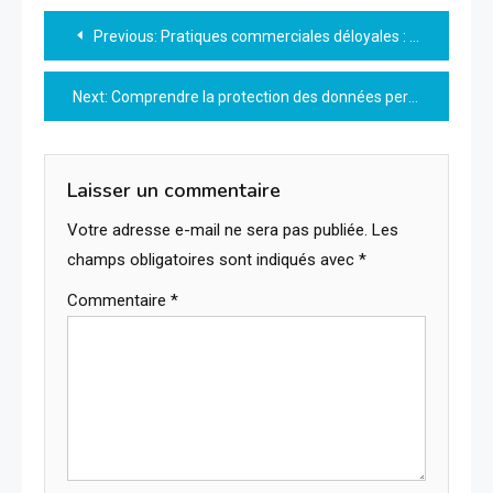
Navigation
Previous:
Pratiques commerciales déloyales : comprendre les enjeux et les solutions
de
Next:
Comprendre la protection des données personnelles : enjeux et conseils
l’article
Laisser un commentaire
Votre adresse e-mail ne sera pas publiée.
Les
champs obligatoires sont indiqués avec
*
Commentaire
*