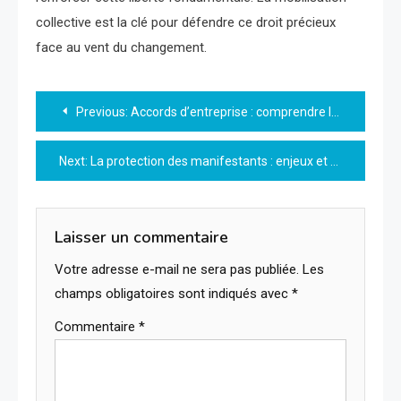
collective est la clé pour défendre ce droit précieux
face au vent du changement.
Navigation
Previous:
Accords d’entreprise : comprendre leur impact sur la vie professionnelle
de
Next:
La protection des manifestants : enjeux et stratégies éducatives
l’article
Laisser un commentaire
Votre adresse e-mail ne sera pas publiée.
Les
champs obligatoires sont indiqués avec
*
Commentaire
*