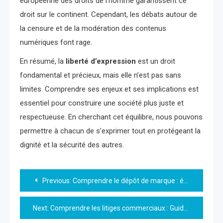
européenne des droits de l’homme garantissent ce
droit sur le continent. Cependant, les débats autour de
la censure et de la modération des contenus
numériques font rage.
En résumé, la
liberté d’expression
est un droit
fondamental et précieux, mais elle n’est pas sans
limites. Comprendre ses enjeux et ses implications est
essentiel pour construire une société plus juste et
respectueuse. En cherchant cet équilibre, nous pouvons
permettre à chacun de s’exprimer tout en protégeant la
dignité et la sécurité des autres.
Navigation
Previous:
Comprendre le dépôt de marque : étapes et enjeux
de
Next:
Comprendre les litiges commerciaux : Guide pratique pour les entrepreneurs
l’article