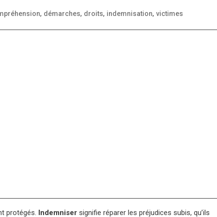
,
,
,
,
mpréhension
démarches
droits
indemnisation
victimes
nt protégés.
Indemniser
signifie réparer les préjudices subis, qu’ils