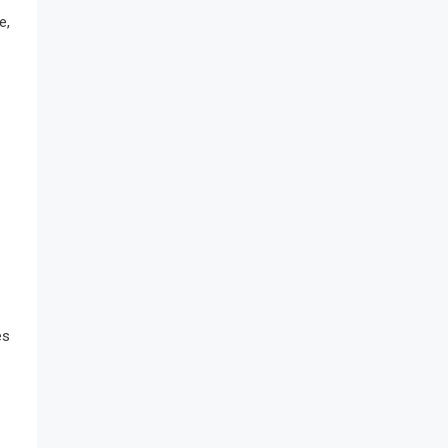
e,
es