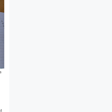
s
.
st