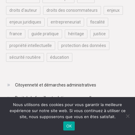
droits d'auteur
droits des consommateurs
enjeux
enjeux juridiques
entrepreneuriat
fiscalité
france
guide pratique
héritage
justice
propriété intellectuelle
protection des données
sécurité routière
éducation
Citoyenneté et démarches administratives
Droit de la famille et relations personnelles
Nous utilisons des cookies pour vous garantir la meilleure
expérience sur notre site web. Si vous continuez à utiliser ce
Droit du travail et de l'emploi
site, nous supposerons que vous en êtes satisfait.
Droits du consommateur et finances personnelles
OK