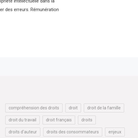
riété intellectuelle dans la
ter des erreurs. Rémunération
compréhension des droits
droit
droit de la famille
droit du travail
droit français
droits
droits d'auteur
droits des consommateurs
enjeux