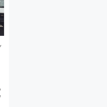
r
e
e