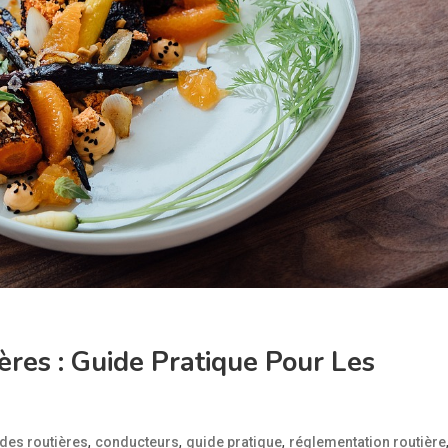
es : Guide Pratique Pour Les
,
,
,
es routières
conducteurs
guide pratique
réglementation routière