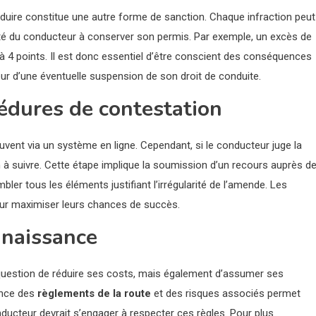
nduire constitue une autre forme de sanction. Chaque infraction peut
acité du conducteur à conserver son permis. Par exemple, un excès de
 à 4 points. Il est donc essentiel d’être conscient des conséquences
ur d’une éventuelle suspension de son droit de conduite.
édures de contestation
vent via un système en ligne. Cependant, si le conducteur juge la
n à suivre. Cette étape implique la soumission d’un recours auprès d
bler tous les éléments justifiant l’irrégularité de l’amende. Les
our maximiser leurs chances de succès.
nnaissance
uestion de réduire ses costs, mais également d’assumer ses
ance des
règlements de la route
et des risques associés permet
ducteur devrait s’engager à respecter ces règles. Pour plus