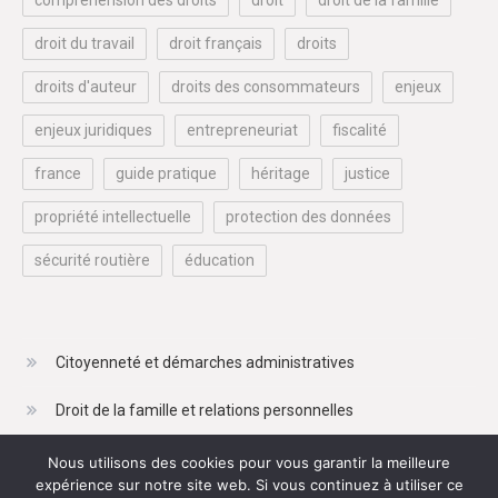
compréhension des droits
droit
droit de la famille
droit du travail
droit français
droits
droits d'auteur
droits des consommateurs
enjeux
enjeux juridiques
entrepreneuriat
fiscalité
france
guide pratique
héritage
justice
propriété intellectuelle
protection des données
sécurité routière
éducation
Citoyenneté et démarches administratives
Droit de la famille et relations personnelles
Droit du travail et de l'emploi
Nous utilisons des cookies pour vous garantir la meilleure
expérience sur notre site web. Si vous continuez à utiliser ce