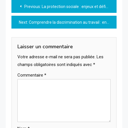
Navigation
Previous:
La protection sociale : enjeux et défis pour notre société
de
Next:
Comprendre la discrimination au travail : enjeux et solutions
l’article
Laisser un commentaire
Votre adresse e-mail ne sera pas publiée.
Les
champs obligatoires sont indiqués avec
*
Commentaire
*