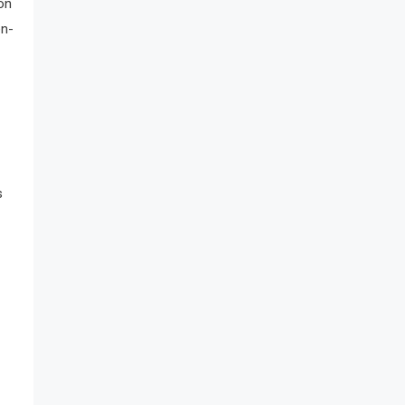
on
en-
s