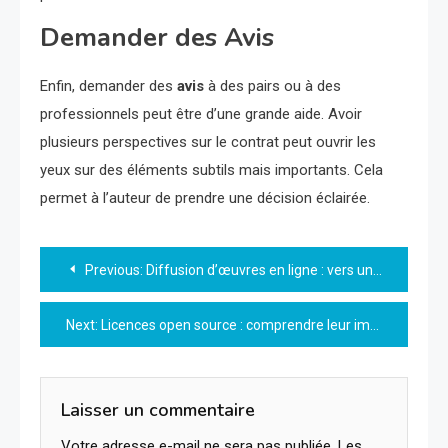
Demander des Avis
Enfin, demander des
avis
à des pairs ou à des
professionnels peut être d’une grande aide. Avoir
plusieurs perspectives sur le contrat peut ouvrir les
yeux sur des éléments subtils mais importants. Cela
permet à l’auteur de prendre une décision éclairée.
Navigation
Previous:
Diffusion d’œuvres en ligne : vers une nouvelle éducation artistique
de
Next:
Licences open source : comprendre leur importance et fonctionnement
l’article
Laisser un commentaire
Votre adresse e-mail ne sera pas publiée.
Les