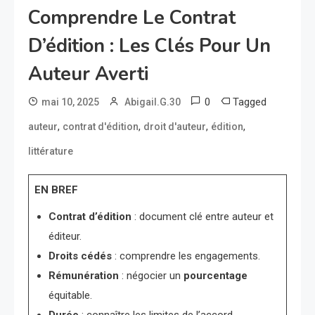
Comprendre Le Contrat
D’édition : Les Clés Pour Un
Auteur Averti
0
Tagged
mai 10, 2025
Abigail.G.30
,
,
,
,
auteur
contrat d'édition
droit d'auteur
édition
littérature
EN BREF
Contrat d’édition
: document clé entre auteur et
éditeur.
Droits cédés
: comprendre les engagements.
Rémunération
: négocier un
pourcentage
équitable.
Durée
: connaître les limites de l’accord.